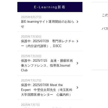
E-Learning新着
こ
2025年8月27日
新E-learningサイト運用開始のお知ら
せ
パ
2025年7月30日
保護中: 2025/07/29 専門班レクチャ
ー（内分泌代謝班）、D3CC
2025年7月23日
保護中: 2025/7/15 血液・腫瘍班画
像カンファレンス、指導医Journal
Club
2025年7月17日
保護中: 2025/07/08 Meet the
Expert 中埜信太郎先生（埼玉医科
大学国際医療センター 心臓内科）
2025年7月7日