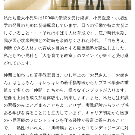
私たち慶大小児科は100年の伝統を受け継ぎ、小児医療・小児医
学の発展のために切磋琢磨しています。日々の活動で特に大切に
していること・・・それはずばり人材育成です。江戸時代末期、
我が国が欧米列強との対峙を余儀なくされた時代、「自ら考え、
判断できる人材」の育成を目的とする慶應義塾が誕生しました。
私たちの小児科も「人を育てる教室」のマインドが脈々と受け継
がれています。
仲間に加わった若手教室員は、少し年上の「お兄さん」「お姉さ
ん」はもちろん、キレッキレの若手指導医からサブスペ学会の重
鎮まで多くの「仲間」たちから、様々なインプットが入ります。
想像を上回る成長加速体験をお約束します。また、私たちは知識
の習得のみにとどまることをよしとせず、実践経験からライブ感
ある学びを得ることにも注力しています。キャリア初期から医療
の小児医療のフロントラインを守る経験が豊富に得られること
で、「熱性けいれん」「川崎病」といったコモンディジーズに対