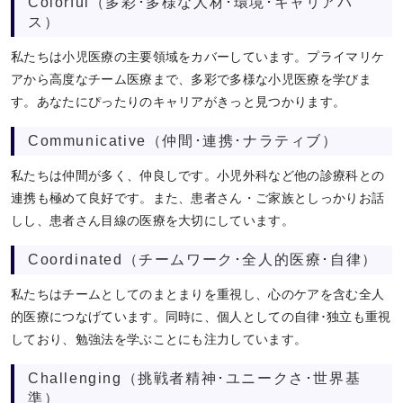
Colorful（多彩･多様な人材･環境･キャリアパ
ス）
私たちは小児医療の主要領域をカバーしています。プライマリケ
アから高度なチーム医療まで、多彩で多様な小児医療を学びま
す。あなたにぴったりのキャリアがきっと見つかります。
Communicative（仲間･連携･ナラティブ）
私たちは仲間が多く、仲良しです。小児外科など他の診療科との
連携も極めて良好です。また、患者さん・ご家族としっかりお話
しし、患者さん目線の医療を大切にしています。
Coordinated（チームワーク･全人的医療･自律）
私たちはチームとしてのまとまりを重視し、心のケアを含む全人
的医療につなげています。同時に、個人としての自律･独立も重視
しており、勉強法を学ぶことにも注力しています。
Challenging（挑戦者精神･ユニークさ･世界基
準）