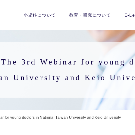
小児科について
教育・研究について
E-Le
he 3rd Webinar for young do
an University and Keio Unive
for young doctors in National Taiwan University and Keio University