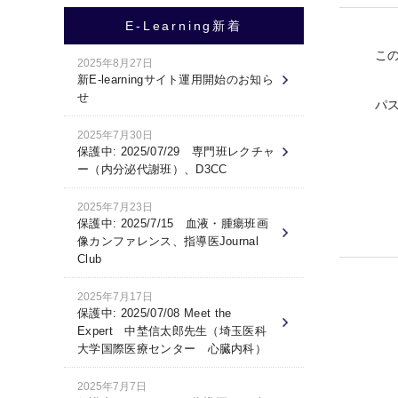
E-Learning新着
こ
2025年8月27日
新E-learningサイト運用開始のお知ら
せ
パ
2025年7月30日
保護中: 2025/07/29 専門班レクチャ
ー（内分泌代謝班）、D3CC
2025年7月23日
保護中: 2025/7/15 血液・腫瘍班画
像カンファレンス、指導医Journal
Club
2025年7月17日
保護中: 2025/07/08 Meet the
Expert 中埜信太郎先生（埼玉医科
大学国際医療センター 心臓内科）
2025年7月7日