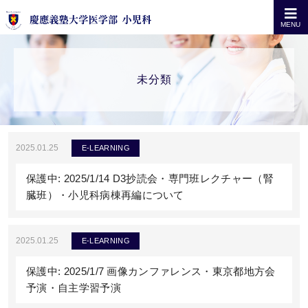
MENU
未分類
2025.01.25
E-LEARNING
保護中: 2025/1/14 D3抄読会・専門班レクチャー（腎
臓班）・小児科病棟再編について
2025.01.25
E-LEARNING
保護中: 2025/1/7 画像カンファレンス・東京都地方会
予演・自主学習予演